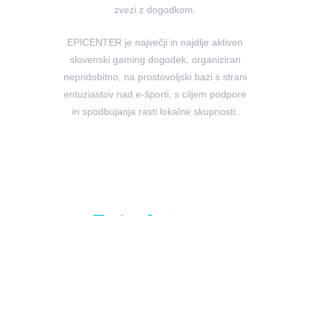
zvezi z dogodkom.
EPICENTER je največji in najdlje aktiven
slovenski gaming dogodek, organiziran
nepridobitno, na prostovoljski bazi s strani
entuziastov nad e-športi, s ciljem podpore
in spodbujanja rasti lokalne skupnosti.
Vse pravice pridržane,
Društvo za elektronske športe -
spid.si
, 2022. Tehnična izvedba
AMPX d.o.o.
. Vsi materiali
se lahko uporabljajo izključno z eksplicitnim dovoljenjem.