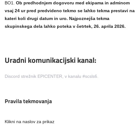
BO1.
Ob predhodnjem dogovoru med ekipama in adminom
vsaj 24 ur pred predvideno tekmo se lahko tekma prestavi na
kateri koli drugi datum in uro. Najpoznejša tekma
skupinskega dela lahko poteka v četrtek, 26. aprila 2026.
Uradni komunikacijski kanal:
Discord strežnik EPICENTER, v kanalu #scsls6.
Pravila tekmovanja
Klikni na naslov za prikaz