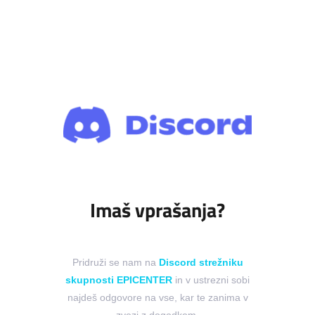
Imaš vprašanja?
Pridruži se nam na
Discord strežniku
skupnosti EPICENTER
in v ustrezni sobi
najdeš odgovore na vse, kar te zanima v