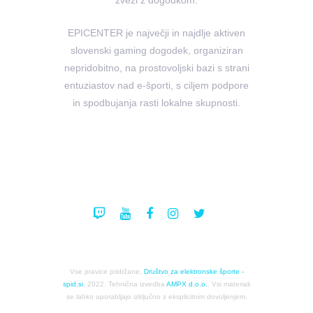
zvezi z dogodkom.
EPICENTER je največji in najdlje aktiven
slovenski gaming dogodek, organiziran
nepridobitno, na prostovoljski bazi s strani
entuziastov nad e-športi, s ciljem podpore
in spodbujanja rasti lokalne skupnosti.
Vse pravice pridržane,
Društvo za elektronske športe -
spid.si
, 2022. Tehnična izvedba
AMPX d.o.o.
. Vsi materiali
se lahko uporabljajo izključno z eksplicitnim dovoljenjem.