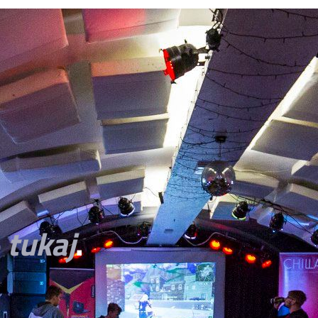
o
tukaj
.