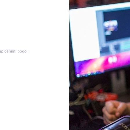
rnih urah
a ulica 13, 2000
tno trgovino, v
 splošnimi pogoji
čenim DDV,
. Vnos alkoholnih
nim udeležencem.
 mogoč zaradi