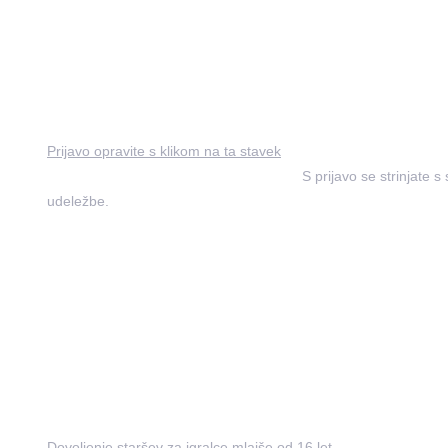
Datum dogodka
Pričetek v soboto, 4. decembra 2021 ob 10. uri in konec v veče
nedelje, 5. decembra 2021, v prostorih GGHQ Studia, Jezdarsk
Maribor.
Prijava
Prijavo opravite s klikom na ta stavek
,
ki vas bo odpeljala v sple
kateri opravite nakup karte za dogodek.
S prijavo se strinjate s
udeležbe.
Pijača in prigrizki
S prijavnino pokrivamo stroške izvedbe – ta znaša 15€ z vklju
vključen je tudi izbor hladnih prigrizkov in brezalkoholna pijača
pijač na lokacijo ni dovoljen, je pa na voljo za nakup polnolet
Kapaciteta
50 udeležencev z računalniki. Vstop zunanjim obiskovalcem ni
zagotavljanja varnosti udeležencev in opreme.
Dodatne datoteke
Dovoljenje staršev za igralce mlajše od 16 let
.