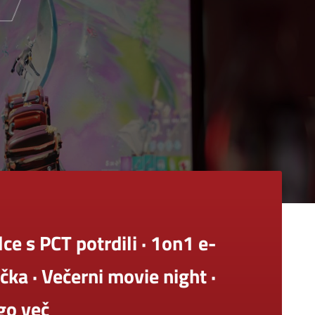
e s PCT potrdili · 1on1 e-
čka · Večerni movie night ·
go več