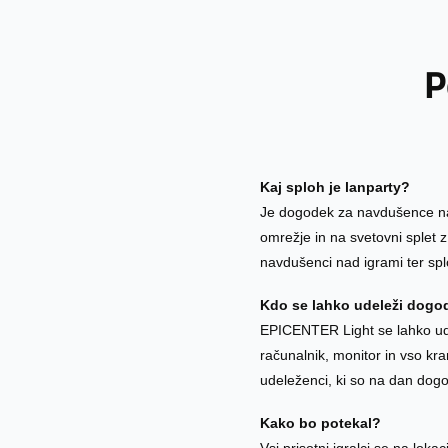
P
Kaj sploh je lanparty?
Je dogodek za navdušence nad
omrežje in na svetovni splet z
navdušenci nad igrami ter spl
Kdo se lahko udeleži dogo
EPICENTER Light se lahko udele
računalnik, monitor in vso kra
udeleženci, ki so na dan dogo
Kako bo potekal?