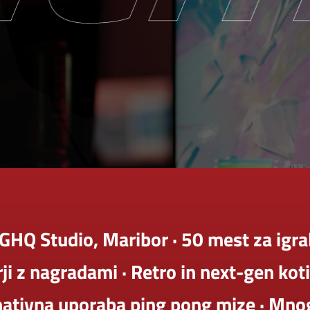
GHQ Studio, Maribor · 50 mest za igralc
rji z nagradami · Retro in next-gen koti
nativna uporaba ping pong mize · Mno