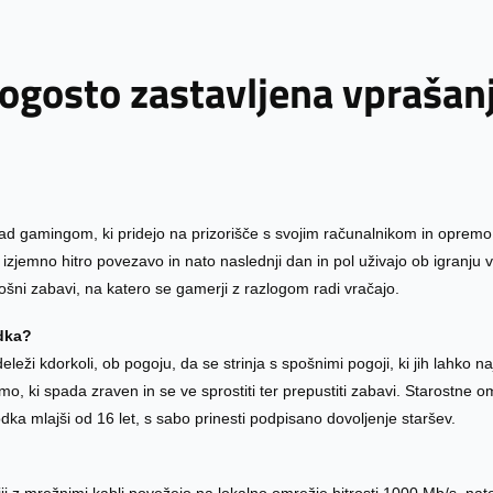
ogosto zastavljena vprašan
 gamingom, ki pridejo na prizorišče s svojim računalnikom in opremo,
 izjemno hitro povezavo in nato naslednji dan in pol uživajo ob igranju 
ošni zabavi, na katero se gamerji z razlogom radi vračajo.
dka?
ži kdorkoli, ob pogoju, da se strinja s spošnimi pogoji, ki jih lahko na
mo, ki spada zraven in se ve sprostiti ter prepustiti zabavi. Starostne 
dka mlajši od 16 let, s sabo prinesti podpisano dovoljenje staršev.