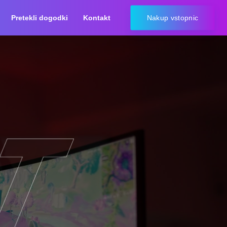
Pretekli dogodki
Kontakt
Nakup vstopnic