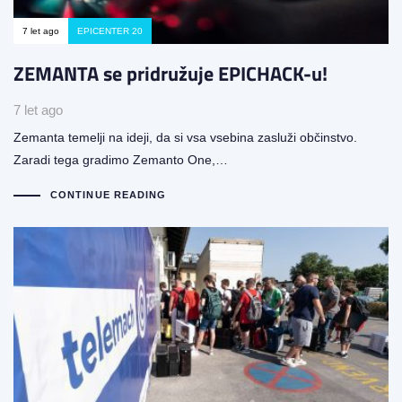
7 let ago
EPICENTER 20
ZEMANTA se pridružuje EPICHACK-u!
7 let ago
Zemanta temelji na ideji, da si vsa vsebina zasluži občinstvo.
Zaradi tega gradimo Zemanto One,…
CONTINUE READING