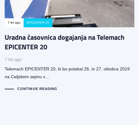
7 let ago
EPICENTER 20
Uradna časovnica dogajanja na Telemach
EPICENTER 20
7 let ago
Telemach EPICENTER 20, ki bo potekal 26. in 27. oktobra 2019
na Celjskem sejmu v…
CONTINUE READING