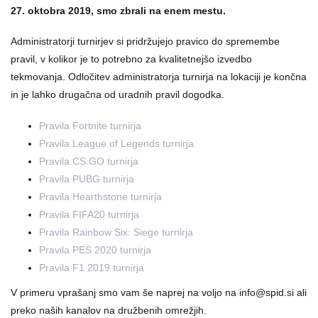
27. oktobra 2019, smo zbrali na enem mestu.
Administratorji turnirjev si pridržujejo pravico do spremembe
pravil, v kolikor je to potrebno za kvalitetnejšo izvedbo
tekmovanja. Odločitev administratorja turnirja na lokaciji je končna
in je lahko drugačna od uradnih pravil dogodka.
Pravila Fortnite turnirja
Pravila League of Legends turnirja
Pravila CS:GO turnirja
Pravila PUBG turnirja
Pravila Hearthstone turnirja
Pravila FIFA20 turnirja
Pravila Rainbow Six: Siege turnirja
Pravila PES 2020 turnirja
Pravila F1 2019 turnirja
V primeru vprašanj smo vam še naprej na voljo na
info@spid.si
ali
preko naših kanalov na družbenih omrežjih.