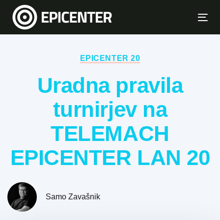
Skip
Skip
links
to
Tog
primary
navi
Author:
Published
navigation
on:
Skip
EPICENTER 20
to
Uradna pravila
content
turnirjev na
TELEMACH
EPICENTER LAN 20
Samo Zavašnik