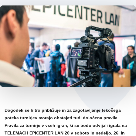
Post
navigation
Dogodek se hitro približuje in za zagotavljanje tekočega
poteka turnirjev morajo obstajati tudi določena pravila.
Pravila za turnirje v vseh igrah, ki se bodo odvijali igrala na
TELEMACH EPICENTER LAN 20 v soboto in nedeljo, 26. in