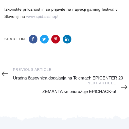
Izkoristite priložnost in se prijavite na največji gaming festival v
Sloveniji na
www.spid.si/shop
!
SHARE ON
Previous
PREVIOUS ARTICLE
Article
Uradna časovnica dogajanja na Telemach EPICENTER 20
Next
NEXT ARTICLE
Article
ZEMANTA se pridružuje EPICHACK-u!