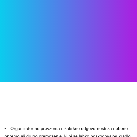
Organizator ne prevzema nikakršne odgovornosti za nobeno
opremo ali drugo premoženje, ki bi se lahko poškodovalo/ukradlo