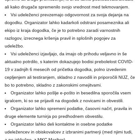
ali kako drugače spremenilo svojo vrednost med tekmovanjem.
Vsi udeleženci prevzemajo odgovornost za svoja dejanja na
dogodku. Organizator lahko kadarkoli odstrani posameznika ali
ekipo iz kraja dogodka, če je to potrebno zaradi varnostnih
razlogov, izrecnega kršenja pravil in splošnih pogojev za
udeležbo.
Vsi udeleženci izjavljajo, da imajo ob prihodu veljavno in še
aktualno potrdilo, s katerim dokazujejo bodisi prebolelost COVID-
19 v zadnjih 6 mesecih od pričetka dogodka, polno izvedenim
cepljenjem ali testiranjem, skladno z navodili in priporočili NIJZ, če
bo to potrebno, skladno z zakonskimi omejitvami.
Organizator lahko pošlje e-pošto in besedilna sporočila vsem
igralcem, ki so se prijavili na dogodek z novicami in obvestili.
Organizator lahko spremeni podatke, časovni načrt, pravila in
druge elemente turnirja po predhodnem obvestilu.
Organizator lahko deli kontaktne in osebne podatke
udeležencev in obiskovalcev z izbranimi partnerji (med njimi tudi,
a ne izključno, z MKC Maribor).