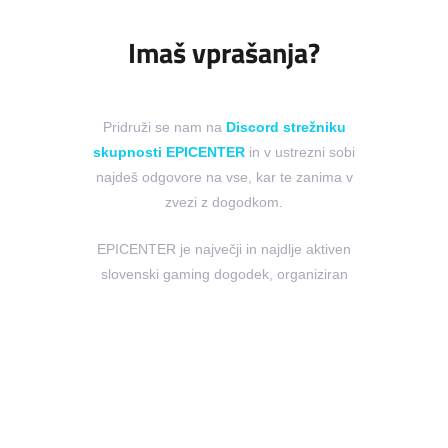
Imaš vprašanja?
Pridruži se nam na
Discord strežniku
skupnosti EPICENTER
in v ustrezni sobi
najdeš odgovore na vse, kar te zanima v
zvezi z dogodkom.
EPICENTER je največji in najdlje aktiven
slovenski gaming dogodek, organiziran
nepridobitno, na prostovoljski bazi s strani
entuziastov nad e-športi, s ciljem podpore
in spodbujanja rasti lokalne skupnosti.