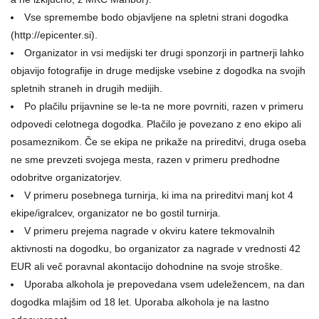
Vse spremembe bodo objavljene na spletni strani dogodka
(http://epicenter.si).
Organizator in vsi medijski ter drugi sponzorji in partnerji lahko
objavijo fotografije in druge medijske vsebine z dogodka na svojih
spletnih straneh in drugih medijih.
Po plačilu prijavnine se le-ta ne more povrniti, razen v primeru
odpovedi celotnega dogodka. Plačilo je povezano z eno ekipo ali
posameznikom. Če se ekipa ne prikaže na prireditvi, druga oseba
ne sme prevzeti svojega mesta, razen v primeru predhodne
odobritve organizatorjev.
V primeru posebnega turnirja, ki ima na prireditvi manj kot 4
ekipe/igralcev, organizator ne bo gostil turnirja.
V primeru prejema nagrade v okviru katere tekmovalnih
aktivnosti na dogodku, bo organizator za nagrade v vrednosti 42
EUR ali več poravnal akontacijo dohodnine na svoje stroške.
Uporaba alkohola je prepovedana vsem udeležencem, na dan
dogodka mlajšim od 18 let. Uporaba alkohola je na lastno