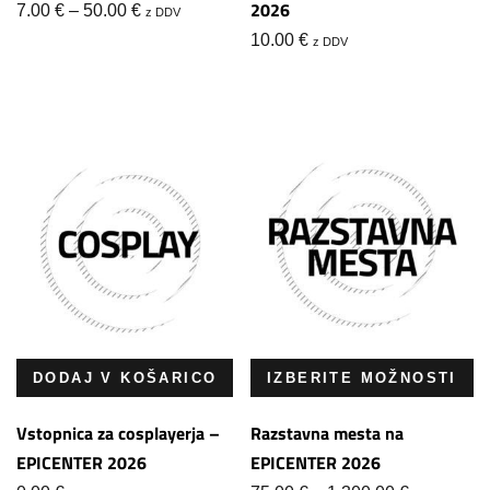
2026
Cenovni
7.00
€
–
50.00
€
z DDV
razpon:
10.00
€
z DDV
od
7.00 €
do
50.00 €
DODAJ V KOŠARICO
IZBERITE MOŽNOSTI
Vstopnica za cosplayerja –
Razstavna mesta na
EPICENTER 2026
EPICENTER 2026