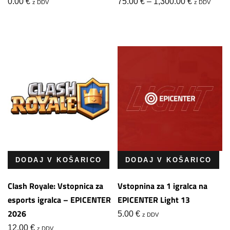
Cenovni
0.00
€
75.00
€
–
1,300.00
€
z DDV
z DDV
razpon:
od
75.00 €
do
1,300.00 €
DODAJ V KOŠARICO
DODAJ V KOŠARICO
Clash Royale: Vstopnica za
Vstopnina za 1 igralca na
esports igralca – EPICENTER
EPICENTER Light 13
2026
5.00
€
z DDV
12.00
€
z DDV