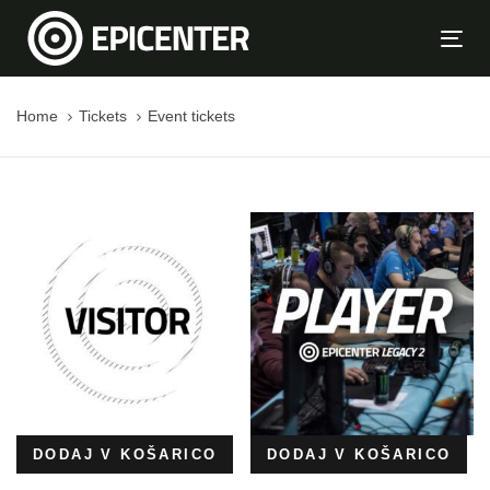
Skip
Skip
links
to
Tog
primary
navi
navigation
Home
Tickets
Event tickets
Skip
to
content
DODAJ V KOŠARICO
DODAJ V KOŠARICO