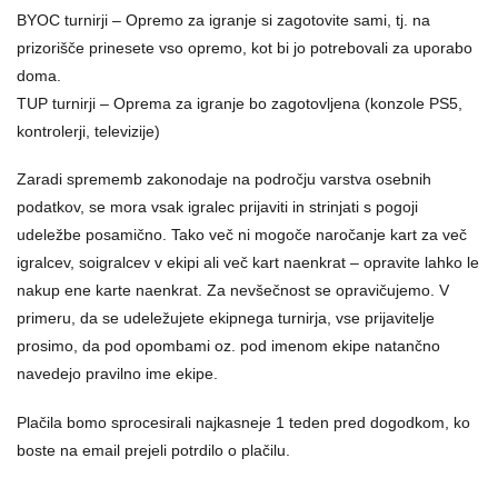
BYOC turnirji – Opremo za igranje si zagotovite sami, tj. na
prizorišče prinesete vso opremo, kot bi jo potrebovali za uporabo
doma.
TUP turnirji – Oprema za igranje bo zagotovljena (konzole PS5,
kontrolerji, televizije)
Zaradi sprememb zakonodaje na področju varstva osebnih
podatkov, se mora vsak igralec prijaviti in strinjati s pogoji
udeležbe posamično. Tako več ni mogoče naročanje kart za več
igralcev, soigralcev v ekipi ali več kart naenkrat – opravite lahko le
nakup ene karte naenkrat. Za nevšečnost se opravičujemo. V
primeru, da se udeležujete ekipnega turnirja, vse prijavitelje
prosimo, da pod opombami oz. pod imenom ekipe natančno
navedejo pravilno ime ekipe.
Plačila bomo sprocesirali najkasneje 1 teden pred dogodkom, ko
boste na email prejeli potrdilo o plačilu.