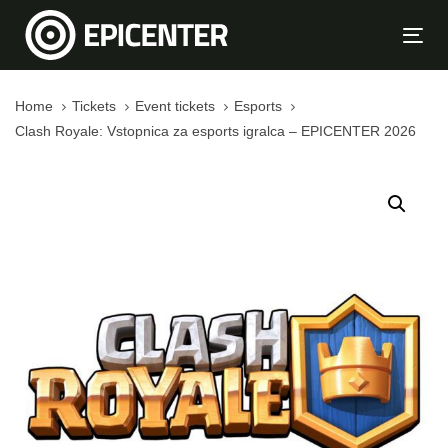
Skip
Skip
links
to
Tog
primary
navi
navigation
Home
Tickets
Event tickets
Esports
Skip
Clash Royale: Vstopnica za esports igralca – EPICENTER 2026
to
content
Clash
Royale:
Vstopnica
za
esports
igralca
-
EPICENTER
2026
quantity