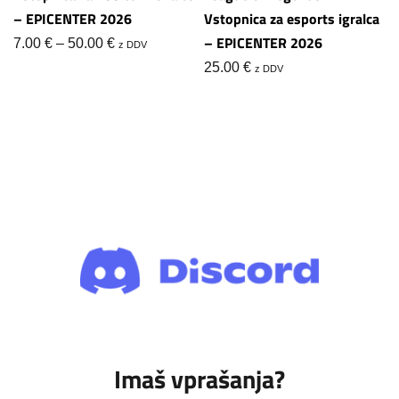
– EPICENTER 2026
Vstopnica za esports igralca
– EPICENTER 2026
Cenovni
7.00
€
–
50.00
€
z DDV
razpon:
25.00
€
z DDV
od
7.00 €
do
50.00 €
Imaš vprašanja?