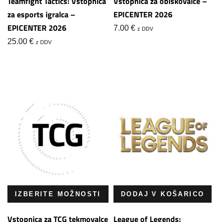
Teamfight Tactics: Vstopnica
Vstopnica za obiskovalce –
za esports igralca –
EPICENTER 2026
EPICENTER 2026
7.00
€
z DDV
25.00
€
z DDV
IZBERITE MOŽNOSTI
DODAJ V KOŠARICO
Vstopnica za TCG tekmovalce
League of Legends: