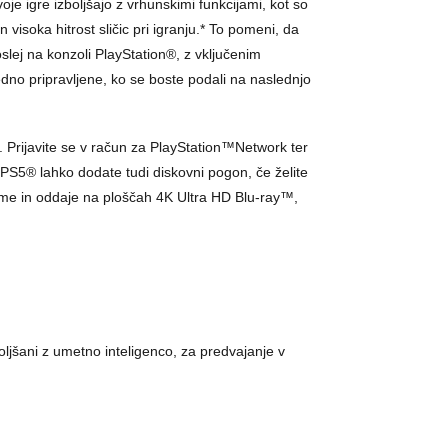
oje igre izboljšajo z vrhunskimi funkcijami, kot so
visoka hitrost sličic pri igranju.* To pomeni, da
slej na konzoli PlayStation®, z vključenim
no pripravljene, ko se boste podali na naslednjo
. Prijavite se v račun za PlayStation™Network ter
 PS5® lahko dodate tudi diskovni pogon, če želite
filme in oddaje na ploščah 4K Ultra HD Blu-ray™,
zboljšani z umetno inteligenco, za predvajanje v