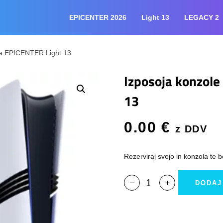
EPICENTER 2026
Light 13
LEGACY 2
 na EPICENTER Light 13
Izposoja konzole
13
0.00
€
z DDV
Rezerviraj svojo in konzola te b
DODAJ