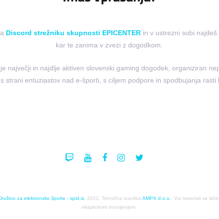
na
Discord strežniku skupnosti EPICENTER
in v ustrezni sobi najde
kar te zanima v zvezi z dogodkom.
 največji in najdlje aktiven slovenski gaming dogodek, organiziran nep
 s strani entuziastov nad e-športi, s ciljem podpore in spodbujanja rasti
Društvo za elektronske športe - spid.si
, 2022. Tehnična izvedba
AMPX d.o.o.
. Vsi materiali se lah
eksplicitnim dovoljenjem.