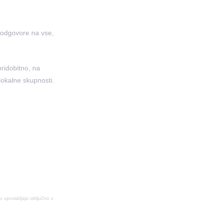
š odgovore na vse,
ridobitno, na
 lokalne skupnosti.
ko uporabljajo izključno z