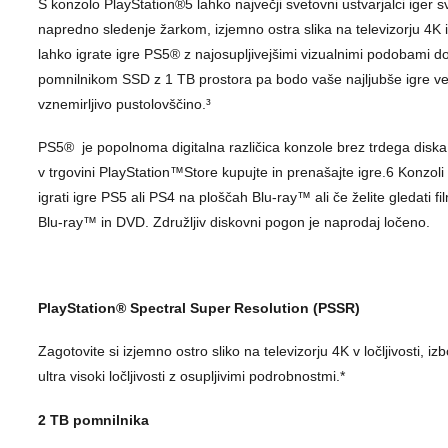
S konzolo PlayStation®5 lahko največji svetovni ustvarjalci iger sv
napredno sledenje žarkom, izjemno ostra slika na televizorju 4K in 
lahko igrate igre PS5® z najosupljivejšimi vizualnimi podobami do
pomnilnikom SSD z 1 TB prostora pa bodo vaše najljubše igre ved
vznemirljivo pustolovščino.³
PS5® je popolnoma digitalna različica konzole brez trdega diska
v trgovini PlayStation™Store kupujte in prenašajte igre.6 Konzoli
igrati igre PS5 ali PS4 na ploščah Blu-ray™ ali če želite gledati 
Blu-ray™ in DVD. Združljiv diskovni pogon je naprodaj ločeno.
PlayStation® Spectral Super Resolution (PSSR)
Zagotovite si izjemno ostro sliko na televizorju 4K v ločljivosti, i
ultra visoki ločljivosti z osupljivimi podrobnostmi.*
2 TB pomnilnika