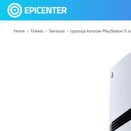
Skip
Skip
links
to
primary
navigation
Home
Tickets
Services
Izposoja konzole PlayStation 5
Skip
to
Izposoja
content
konzole
PlayStation
5
na
EPICENTER
Light
13
quantity