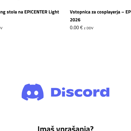
ng stola na EPICENTER Light
Vstopnica za cosplayerja – 
2026
0.00
€
DV
z DDV
Imaš vprašanja?