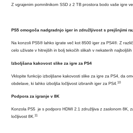
Z vgrajenim pomnilnikom SSD z 2 TB prostora bodo vaše igre ved
PS5 omogoča nadgradnjo iger in združljivost s prejšnjimi ra
Na konzoli PS5® lahko igrate več kot 8500 iger za PS4®. Z razli
celo uživate v hitrejših in bolj tekočih slikah v nekaterih najboljš
Izboljšana kakovost slike za igre za PS4
Vklopite funkcijo izboljšane kakovosti slike za igre za PS4, da
10
obdelave, ki lahko izboljša ločljivost izbranih iger za PS4.
Podpora za igranje v 8K
Konzola PS5 je s podporo HDMI 2.1 združljiva z zaslonom 8K, zat
11
ločljivost 8K.