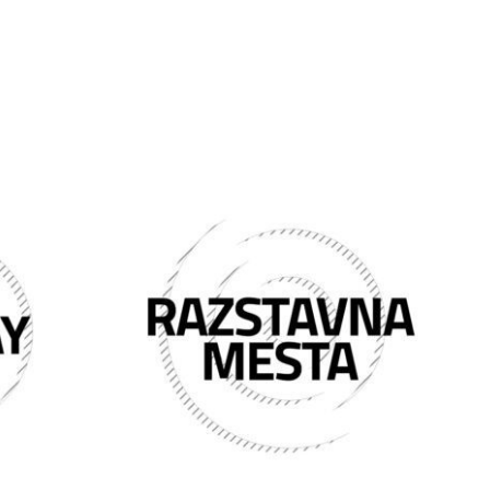
Cenovni
razpon:
od
75.00 €
do
1,300.00 €