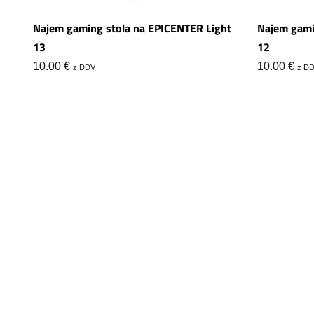
Najem gaming stola na EPICENTER Light
Najem gami
13
12
10.00
€
10.00
€
z DDV
z D