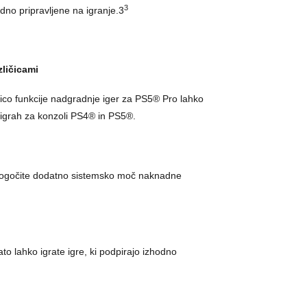
3
no pripravljene na igranje.3
zličicami
čico funkcije nadgradnje iger za PS5® Pro lahko
ih igrah za konzoli PS4® in PS5®.
 omogočite dodatno sistemsko moč naknadne
o lahko igrate igre, ki podpirajo izhodno