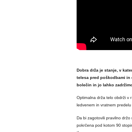
Dobra drža je stanje, v kat
telesa pred poškodbami in d
bolečin in jo lahko zadržimo
Optimalna drža telo obdrži v
ledvenem in vratnem predelu t
Da bi zagotovili pravilno držo
pokrčena pod kotom 90 stopinj (