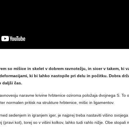
erem so mišice in skelet v dobrem ravnotežju, in sicer v takem, ki 
eformacijami, ki bi lahko nastopile pri delu in počitku. Dobra drža
 daljši čas.
 ravnovesju naravne krivine hrbtenice oziroma položaja dvojnega S. To
er normalen pritisk na strukture hrbtenice, mišic in ligamentov.
 med sedenjem in igranjem iger, je najprej treba nastaviti višino svojeg
pravi kot), torej so v višini kolkov, lahko tudi rahlo nižje. Obe stopali 