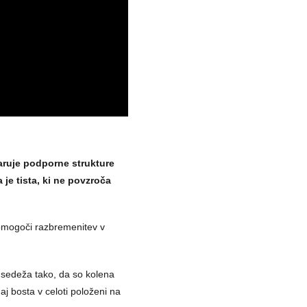
varuje podporne strukture
 je tista, ki ne povzroča
 omogoči razbremenitev v
a sedeža tako, da so kolena
naj bosta v celoti položeni na